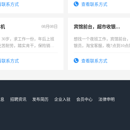
训手机拍摄剪辑，教你玩转抖
看联系方式
查看联系方式
也可以成为拍摄达人！你也可以
摄达人！
司机
08月08日
宾馆前台，超市收银员，淘宝客服
，30岁，求工作一份，年后上班
想找一个夜班工作，宾馆前台
吃苦耐劳，踏实肯干，保险销售
银员，淘宝客服，晚7点到10点
工，麻烦看到的老板加我微信
号同微信
看联系方式
查看联系方式
信息
招聘资讯
发布简历
企业入驻
会员中心
法律申明
们