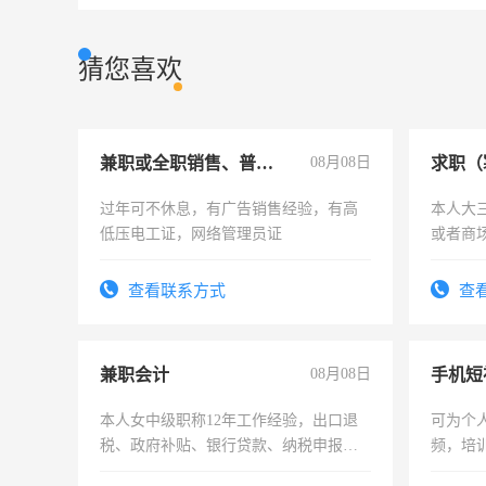
猜您喜欢
兼职或全职销售、普工、维修
08月08日
求职（
过年可不休息，有广告销售经验，有高
本人大
低压电工证，网络管理员证
或者商
查看联系方式
查
兼职会计
08月08日
本人女中级职称12年工作经验，出口退
可为个
税、政府补贴、银行贷款、纳税申报、
频，培
为各类公司策划，设建新账，理乱账业
可为个