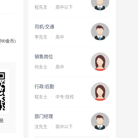
程先生
·
高中以下
司机/交通
李先生
·
高中
80金币)
销售岗位
何女士
·
高中
行政/后勤
程女士
·
中专/技校
部门经理
息
沈先生
·
高中以下