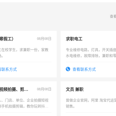
查
寒假工）
08月08日
求职电工
三在校学生，求兼职一份，家教
专业维修电路，灯具，开关插
场。
水电维修，故障排除，兼职和
看联系方式
查看联系方式
手机短视频拍摄、剪辑、抖音快手
08月08日
文员 兼职
人、门店、单位、企业拍摄短视
曾做企业官网，阿里 淘宝代运
训手机拍摄剪辑，教你玩转抖音
销售。
人、门店、单位、企业拍摄短视