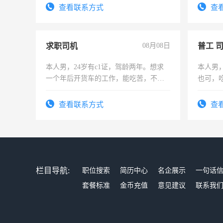
务，财务咨询等业务。欲求兼职会计工
频，培
查看联系方式
查
作
音！你
成为拍
求职司机
08月08日
普工 
本人男，24岁有c1证，驾龄两年。想求
本人男
一个年后开货车的工作，能吃苦，不怕
也可，
加班。
勿扰
查看联系方式
查
栏目导航:
职位搜索
简历中心
名企展示
一句话
套餐标准
金币充值
意见建议
联系我