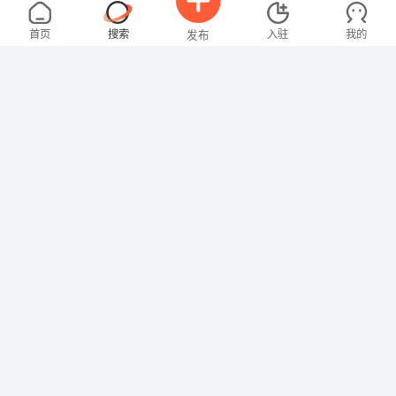
陈女士
3000-4000元
08-08
不限区域
全职
高中
首页
搜索
入驻
我的
发布
营业员
熊女士
2000-3000元
08-08
不限区域
全职
高中
招聘信息
求职简历
餐饮服务
李先生
4000-5000元
08-08
不限区域
全职
技工/普工
卫先生
5000-8000元
08-08
不限区域
全职