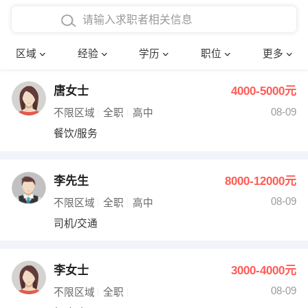
在校学生工作经验
本科
行政后勤
建筑装潢
确定
区域
经验
学历
职位
更多
三年以上工作经验
硕士
销售岗位
教师
唐女士
4000-5000元
四年以上工作经验
博士
文员
护士
08-09
不限区域
全职
高中
五年以上工作经验
财务会计
传单派发
餐饮/服务
十年以上工作经验
超市零售
促销导购
李先生
8000-12000元
网络IT
保健按摩
08-09
不限区域
全职
高中
司机/交通
快递员
前台接待
收银员
技术员/工程师
李女士
3000-4000元
08-09
水电/机修
部门经理
不限区域
全职