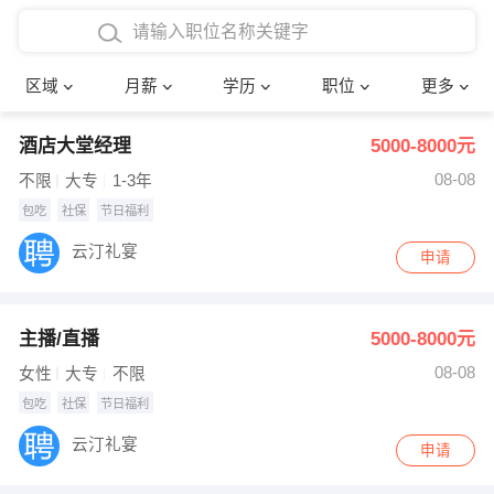
4000-5000元
本科
行政后勤
建筑装潢
确定
区域
月薪
学历
职位
更多
5000-8000元
硕士
销售岗位
教师
酒店大堂经理
5000-8000元
8000-12000元
博士
文员
护士
08-08
不限
大专
1-3年
12000-20000元
财务会计
传单派发
包吃
社保
节日福利
云汀礼宴
申请
其他
超市零售
促销导购
网络IT
保健按摩
主播/直播
5000-8000元
快递员
前台接待
08-08
女性
大专
不限
包吃
社保
节日福利
收银员
技术员/工程师
云汀礼宴
申请
水电/机修
部门经理