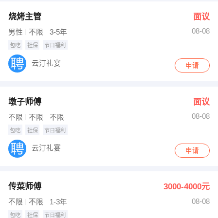
出纳
保险
烧烤主管
面议
08-08
男性
不限
3-5年
编辑
法律
包吃
社保
节日福利
保洁
贸易采购
云汀礼宴
申请
跟单
理财顾问
墩子师傅
面议
其他职位
08-08
不限
不限
不限
包吃
社保
节日福利
云汀礼宴
申请
传菜师傅
3000-4000元
08-08
不限
不限
1-3年
包吃
社保
节日福利