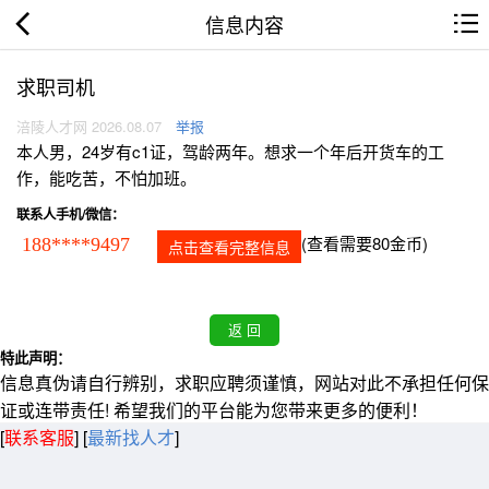
信息内容
求职司机
涪陵人才网 2026.08.07
举报
本人男，24岁有c1证，驾龄两年。想求一个年后开货车的工
作，能吃苦，不怕加班。
联系人手机/微信：
(查看需要80金币)
188****9497
点击查看完整信息
特此声明：
信息真伪请自行辨别，求职应聘须谨慎，网站对此不承担任何保
证或连带责任! 希望我们的平台能为您带来更多的便利！
[
联系客服
]
[
最新找人才
]